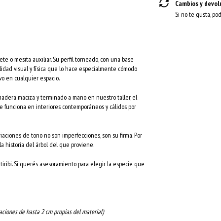
Cambios y devol
Si no te gusta, po
ete o mesita auxiliar. Su perfil torneado, con una base
ilidad visual y física que lo hace especialmente cómodo
o en cualquier espacio.
madera maciza y terminado a mano en nuestro taller, el
e funciona en interiores contemporáneos y cálidos por
riaciones de tono no son imperfecciones, son su firma. Por
la historia del árbol del que proviene.
tiribi. Si querés asesoramiento para elegir la especie que
aciones de hasta 2 cm propias del material)