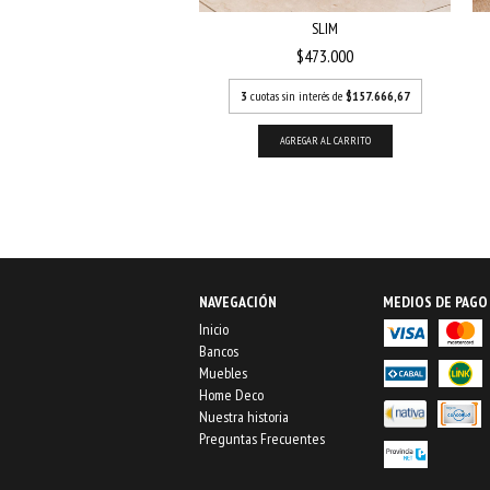
ZIGZAG
SLIM
$425.000
$473.000
s sin interés de
$141.666,67
3
cuotas sin interés de
$157.666,67
AGREGAR AL CARRITO
AGREGAR AL CARRITO
NAVEGACIÓN
MEDIOS DE PAGO
Inicio
Bancos
Muebles
Home Deco
Nuestra historia
Preguntas Frecuentes