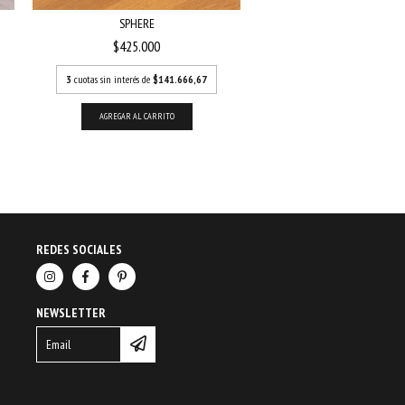
SPHERE
SPHERE TALL
$425.000
$450.000
3
cuotas sin interés de
$141.666,67
3
cuotas sin interés de
$15
AGREGAR AL CARRITO
AGREGAR AL CARRITO
REDES SOCIALES
NEWSLETTER