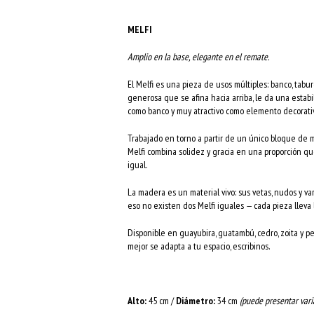
MELFI
Amplio en la base, elegante en el remate.
El Melfi es una pieza de usos múltiples: banco, tabur
generosa que se afina hacia arriba, le da una estab
como banco y muy atractivo como elemento decorativ
Trabajado en torno a partir de un único bloque de 
Melfi combina solidez y gracia en una proporción qu
igual.
La madera es un material vivo: sus vetas, nudos y va
eso no existen dos Melfi iguales — cada pieza lleva 
Disponible en guayubira, guatambú, cedro, zoita y pe
mejor se adapta a tu espacio, escribinos.
Alto:
45 cm /
Diámetro:
34 cm
(puede presentar vari