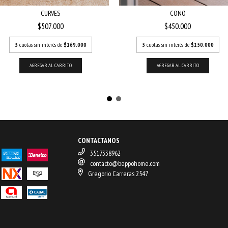
CURVES
CONO
$507.000
$450.000
3
cuotas sin interés de
$169.000
3
cuotas sin interés de
$150.000
AGREGAR AL CARRITO
AGREGAR AL CARRITO
CONTACTANOS
3517338962
contacto@beppohome.com
Gregorio Carreras 2547