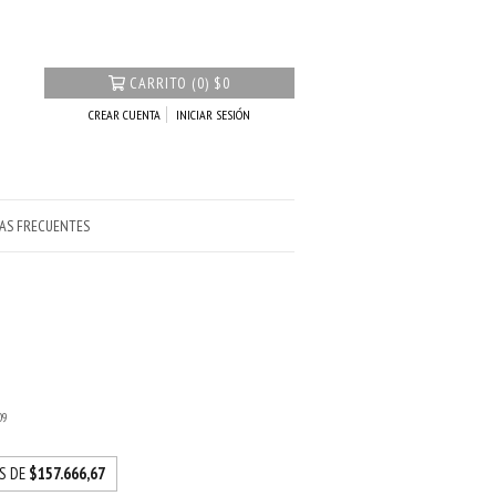
CARRITO
(
0
)
$0
CREAR CUENTA
INICIAR SESIÓN
AS FRECUENTES
09
ÉS DE
$157.666,67